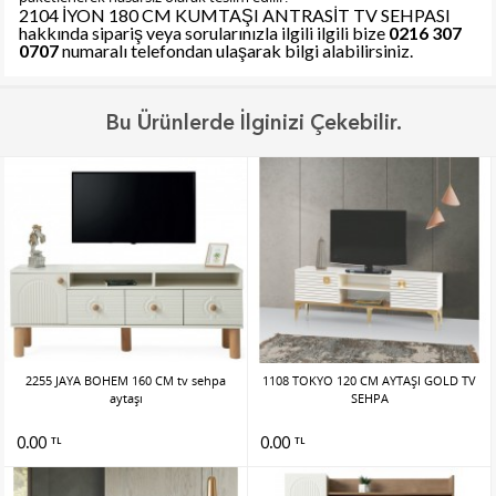
2104 İYON 180 CM KUMTAŞI ANTRASİT TV SEHPASI
hakkında sipariş veya sorularınızla ilgili ilgili bize
0216 307
0707
numaralı telefondan ulaşarak bilgi alabilirsiniz.
Bu Ürünlerde İlginizi Çekebilir.
2255 JAYA BOHEM 160 CM tv sehpa
1108 TOKYO 120 CM AYTAŞI GOLD TV
aytaşı
SEHPA
0.00
0.00
TL
TL