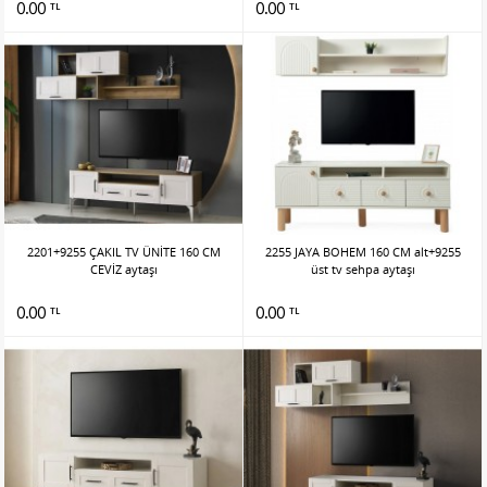
0.00
0.00
TL
TL
2201+9255 ÇAKIL TV ÜNİTE 160 CM
2255 JAYA BOHEM 160 CM alt+9255
CEVİZ aytaşı
üst tv sehpa aytaşı
0.00
0.00
TL
TL