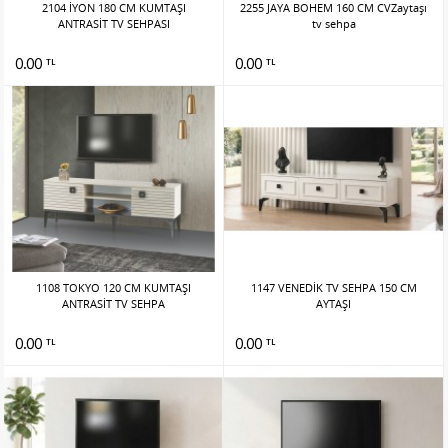
2104 İYON 180 CM KUMTAŞI
2255 JAYA BOHEM 160 CM CVZaytaşı
ANTRASİT TV SEHPASI
tv sehpa
0.00
0.00
TL
TL
1108 TOKYO 120 CM KUMTAŞI
1147 VENEDİK TV SEHPA 150 CM
ANTRASİT TV SEHPA
AYTAŞI
0.00
0.00
TL
TL