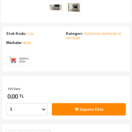
Stok Kodu:
Kategori:
2104
TELEVİZYON SEHPALARI VE
ÜNİTELER
Markalar:
BODE
KDV Dahil
0.00
TL
Sepete Ekle