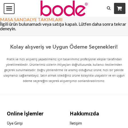
MASA SANDALYE TAKIMLARI
İlgili ürün bulunamadı veya satışa kapalı. Lütfen daha sonra tekrar
deneyin.
Kolay alışveriş ve Uygun Ödeme Seçenekleri!
Pratik ve hızlı alışveriş yapabilmeniz için tasarımımız profesyonel ekipler tarafından
yönetilmektedir. Ürünlerimiz sizlerin ihtiyaçları doğrultusunda, kullanıcı testlerinden
geçerek sunulmaktadır. Doğru yönlendirme ile aramış olduğunuz ürüne, hızlı bir şekilde
ulaşmanızı sağlamaktayız. Satın almak istediğiniz ürüne kolaylıkla ulaşabilir ve en uygun
ödeme seçeneğini seçerek alışverişinizi sonlandırabilirsiniz.
Online İşlemler
Hakkımızda
Üye Girişi
İletişim