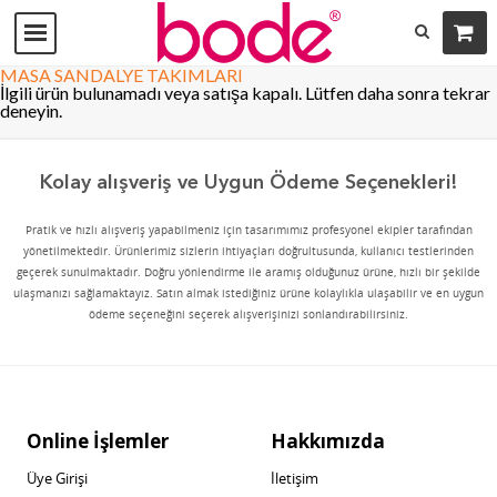
MASA SANDALYE TAKIMLARI
İlgili ürün bulunamadı veya satışa kapalı. Lütfen daha sonra tekrar
deneyin.
Kolay alışveriş ve Uygun Ödeme Seçenekleri!
Pratik ve hızlı alışveriş yapabilmeniz için tasarımımız profesyonel ekipler tarafından
yönetilmektedir. Ürünlerimiz sizlerin ihtiyaçları doğrultusunda, kullanıcı testlerinden
geçerek sunulmaktadır. Doğru yönlendirme ile aramış olduğunuz ürüne, hızlı bir şekilde
ulaşmanızı sağlamaktayız. Satın almak istediğiniz ürüne kolaylıkla ulaşabilir ve en uygun
ödeme seçeneğini seçerek alışverişinizi sonlandırabilirsiniz.
Online İşlemler
Hakkımızda
Üye Girişi
İletişim