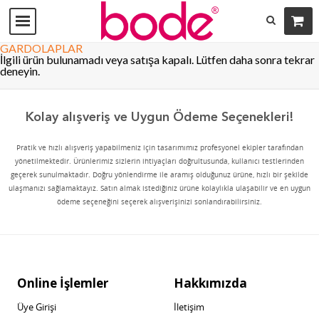
GARDOLAPLAR
İlgili ürün bulunamadı veya satışa kapalı. Lütfen daha sonra tekrar
deneyin.
Kolay alışveriş ve Uygun Ödeme Seçenekleri!
Pratik ve hızlı alışveriş yapabilmeniz için tasarımımız profesyonel ekipler tarafından
yönetilmektedir. Ürünlerimiz sizlerin ihtiyaçları doğrultusunda, kullanıcı testlerinden
geçerek sunulmaktadır. Doğru yönlendirme ile aramış olduğunuz ürüne, hızlı bir şekilde
ulaşmanızı sağlamaktayız. Satın almak istediğiniz ürüne kolaylıkla ulaşabilir ve en uygun
ödeme seçeneğini seçerek alışverişinizi sonlandırabilirsiniz.
Online İşlemler
Hakkımızda
Üye Girişi
İletişim